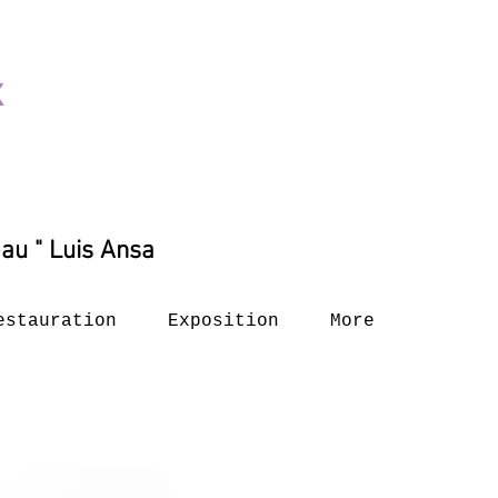
X
e
au " Luis Ansa
estauration
Exposition
More