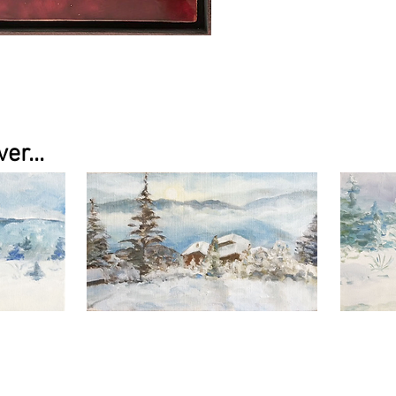
er...