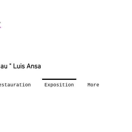
X
e
au " Luis Ansa
estauration
Exposition
More